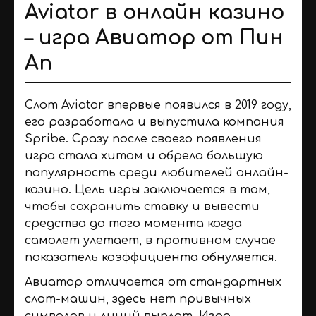
Aviator в онлайн казино
– игра Авиатор от Пин
Ап
Слот Aviator впервые появился в 2019 году,
его разработала и выпустила компания
Spribe. Сразу после своего появления
игра стала хитом и обрела большую
популярность среди любителей онлайн-
казино. Цель игры заключается в том,
чтобы сохранить ставку и вывести
средства до того момента когда
самолет улетает, в противном случае
показатель коэффициента обнуляется.
Авиатор отличается от стандартных
слот-машин, здесь нет привычных
символов и линий выплат. Игра