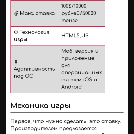
100$/10000
💰
Макс. ставка
рублей/50000
тенге
⚙️
Технология
HTML5, JS
игры
Моб. версия и
приложение
📱
для
Адаптивность
операционных
под ОС
систем iOS и
Android
Механика игры
Первое, что нужно сделать, это ставку.
Производителем предлагается