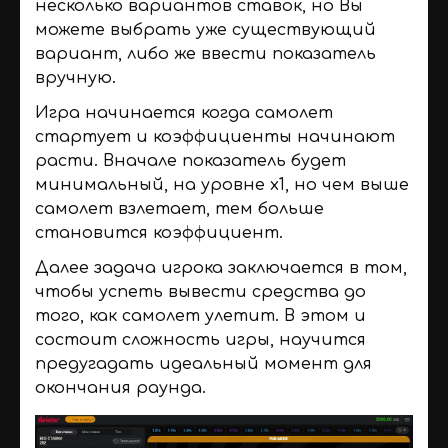
несколько вариантов ставок, но Вы
можете выбрать уже существующий
вариант, либо же ввести показатель
вручную.
Игра начинается когда самолет
стартует и коэффициенты начинают
расти. Вначале показатель будет
минимальный, на уровне х1, но чем выше
самолет взлетает, тем больше
становится коэффициент.
Далее задача игрока заключается в том,
чтобы успеть вывести средства до
того, как самолет улетит. В этом и
состоит сложность игры, научится
предугадать идеальный момент для
окончания раунда.