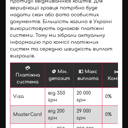
протидії «відмиванню» коштів. Для
верифікації гравця потрібно буде
надати скан або фото особистих
документів. Більшість казино в Україні
використовують однакові платіжні
системи. Тому ми зібрали актуальну
інформацію про комісії платіжних
систем та середню швидкість виплат
виграшів.
💳
🪙
Мін.
💵
Макс
✂️
Платіжна
депозит
виплата
Комісія
система
від 350
20 000
Visa
0%
грн
грн
від 200
29 000
MasterCard
0%
грн
грн