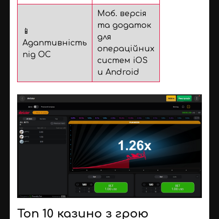
Моб. версія
та додаток
📱
для
Адаптивність
операційних
під ОС
систем iOS
и Android
Топ 10 казино з грою