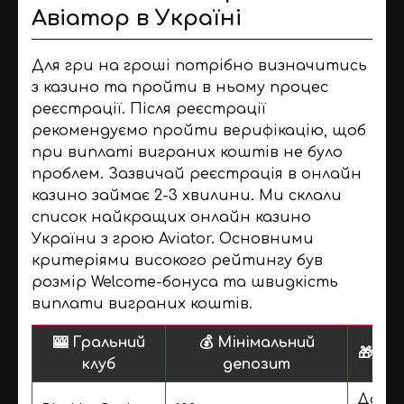
Авіатор в Україні
Для гри на гроші потрібно визначитись
з казино та пройти в ньому процес
реєстрації. Після реєстрації
рекомендуємо пройти верифікацію, щоб
при виплаті виграних коштів не було
проблем. Зазвичай реєстрація в онлайн
казино займає 2-3 хвилини. Ми склали
список найкращих онлайн казино
України з грою Aviator. Основними
критеріями високого рейтингу був
розмір Welcome-бонуса та швидкість
виплати виграних коштів.
🎰 Гральний
💰
Мінімальний
🎁
Віт
клуб
депозит
До 20