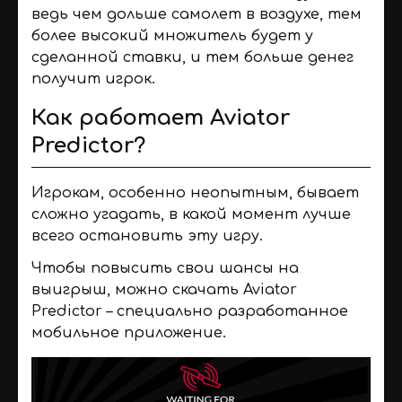
ведь чем дольше самолет в воздухе, тем
более высокий множитель будет у
сделанной ставки, и тем больше денег
получит игрок.
Как работает Aviator
Predictor?
Игрокам, особенно неопытным, бывает
сложно угадать, в какой момент лучше
всего остановить эту игру.
Чтобы повысить свои шансы на
выигрыш, можно скачать Aviator
Predictor – специально разработанное
мобильное приложение.