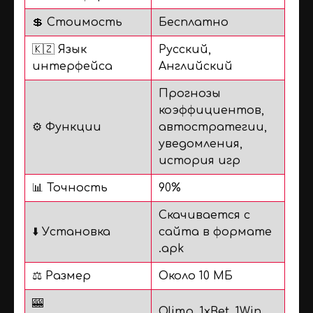
💲 Стоимость
Бесплатно
🇰🇿 Язык
Русский,
интерфейса
Английский
Прогнозы
коэффициентов,
⚙️ Функции
автостратегии,
уведомления,
история игр
📊 Точность
90%
Скачивается с
⬇️ Установка
сайта в формате
.apk
⚖️ Размер
Около 10 МБ
🎰
Olimp, 1xBet, 1Win,