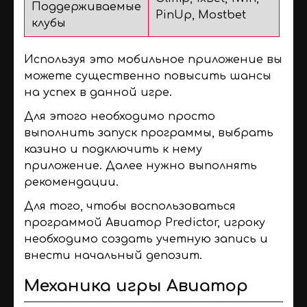
Поддерживаемые
PinUp, Mostbet
клубы
Используя это мобильное приложение вы
можете существенно повысить шансы
на успех в данной игре.
Для этого необходимо просто
выполнить запуск программы, выбрать
казино и подключить к нему
приложение. Далее нужно выполнять
рекомендации.
Для того, чтобы воспользоваться
программой Авиатор Predictor, игроку
необходимо создать учетную запись и
внести начальный депозит.
Механика игры Авиатор