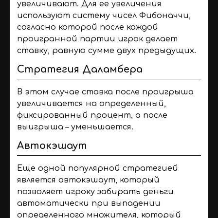
увеличивают. Для ее увеличения
используют систему чисел Фибоначчи,
согласно которой после каждой
проигранной партии игрок делает
ставку, равную сумме двух предыдущих.
Стратегия Даламбера
В этом случае ставка после проигрыша
увеличивается на определенный,
фиксированный процент, а после
выигрыша – уменьшается.
Автокэшаут
Еще одной популярной стратегией
является автокэшаут, который
позволяет игроку забирать деньги
автоматически при выпадении
определенного множителя, который