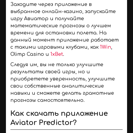
Заходите через приложение в
выбранное онлайн-казино, запускайте
игру Авиатор и получайте
математические прогнозы о лучшем
времени для остановки полета. На
данный момент приложение работает
с такими игровыми клубами, как
1Win
,
Olimp Casino и
1xBet
.
Следуя им, вы не только улучшите
результаты своей игры, но и
приобретете уверенность, улучшите
свои собственные аналитические
навыки и сможете делать грамотные
прогнозы самостоятельно.
Как скачать приложение
Aviator Predictor?