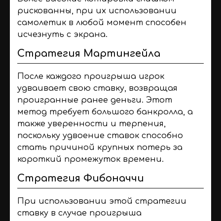
рискованны, при их использовании
самолетик в любой момент способен
исчезнуть с экрана.
Стратегия Мартингейла
После каждого проигрыша игрок
удваивает свою ставку, возвращая
проигранные ранее деньги. Этот
метод требует большого банкролла, а
также уверенности и терпения,
поскольку удвоение ставок способно
стать причиной крупных потерь за
короткий промежуток времени.
Стратегия Фибоначчи
При использовании этой стратегии
ставку в случае проигрыша